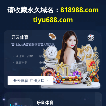
爱游戏体育-爱游戏| 爱游戏官方网站
股票代码：300719
爱游戏体育-爱游戏| 爱游戏官方网站
爱游戏体育-爱游戏| 爱游戏官方网站
爱游戏体育-爱游戏| 爱游戏官方网站
理念
动态