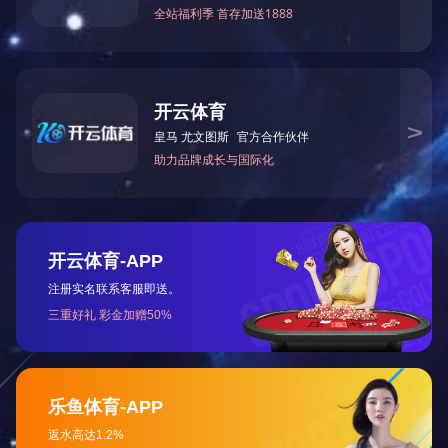
为积极响应《质量强国建设纲要》精神，全面贯彻公司质量文
化，提高全体员工的质量素质，强化质量意识，总公司质量管理
部协同航设公司质量管理部于10月份组织了以...
2023
08/14
最新动态丨安达维尔党委开展“共产党员献爱心”捐款活动
中国共产党带领中国人民走过了风雨如晦的漫漫征程，开创了举
世瞩目、卓越奋发的现代化建设。在七一前期，北京市2023年共
产党员献爱心捐款活动正式启动。为纪念中...
2023
05/25
趣享活动丨谁羽争锋
安达维尔2023年第一届谁羽争锋团队追逐赛在激昂的助威声中拉
开了帷幕，羽毛球如闪电般在球场中间来回，飞身救球、起跳扣
杀，一幕幕精彩纷呈的场景激起在场的啦啦...