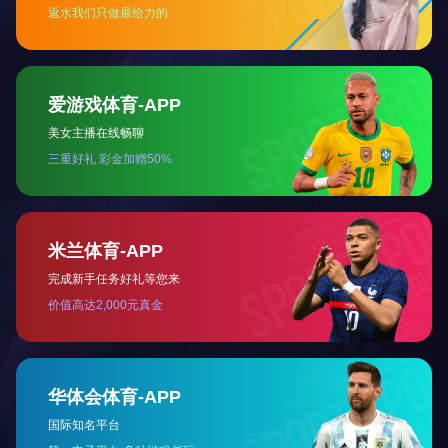
2023
05/25
趣享活动丨安达维尔工会创意兴趣活动
逻辑推理、烧脑刺激，平民、神族、狼人，昼夜更迭，好戏连
连。入场后你将随机获得一个身份，成为各自不同的角色，代表
不同的团队，在这个充满悬疑的世界中，请开...
5
1
2
3
4
6
下一页 >>
<< 上一页